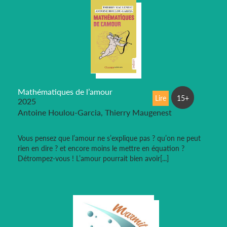
Mathématiques de l’amour
Lire
15+
2025
Antoine Houlou-Garcia, Thierry Maugenest
Vous pensez que l’amour ne s’explique pas ? qu’on ne peut
rien en dire ? et encore moins le mettre en équation ?
Détrompez-vous ! L’amour pourrait bien avoir[...]