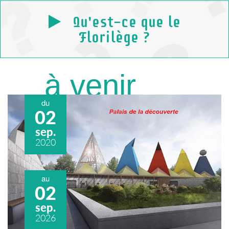
Qu'est-ce que le
Florilège ?
à venir
du
02
sep.
2020
au
02
sep.
2026