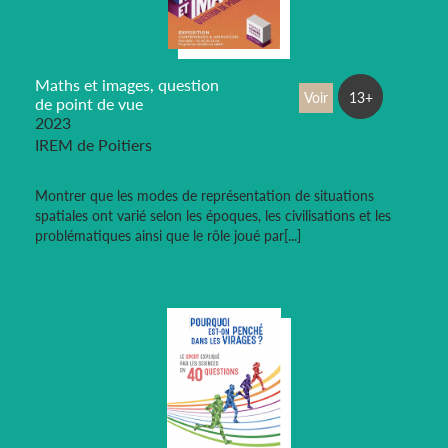
Maths et images, question
Voir
13+
de point de vue
2023
IREM de Poitiers
Montrer que les modes de représentation de situations
spatiales ont varié selon les époques, les civilisations et les
problématiques ainsi que le rôle joué par[...]