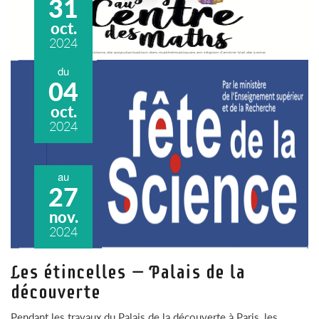
31
oct.
2024
du
04
oct.
2024
au
27
nov.
2024
Les étincelles – Palais de la
découverte
Pendant les travaux du Palais de la découverte à Paris, les