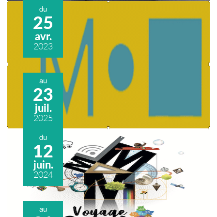
du
25
avr.
2023
au
23
juil.
2025
du
12
juin.
2024
au