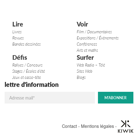
Lire
Voir
Livres
Film / Documentaires
Revues
Expositions / Évènements
Bandes dessinées
Conférences
Arts et maths
Défis
Surfer
Rallyes / Concours
Web Radio – Télé
Stages / Écoles d’été
Sites Web
Jeux et casse-tête
Blogs
lettre d'information
Contact
-
Mentions légales
-