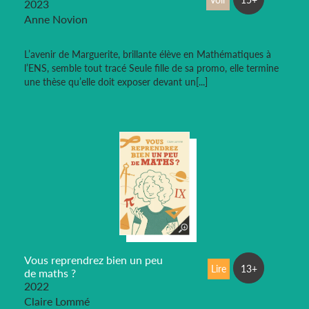
2023
Anne Novion
L’avenir de Marguerite, brillante élève en Mathématiques à
l’ENS, semble tout tracé Seule fille de sa promo, elle termine
une thèse qu’elle doit exposer devant un[...]
Vous reprendrez bien un peu
Lire
13+
de maths ?
2022
Claire Lommé