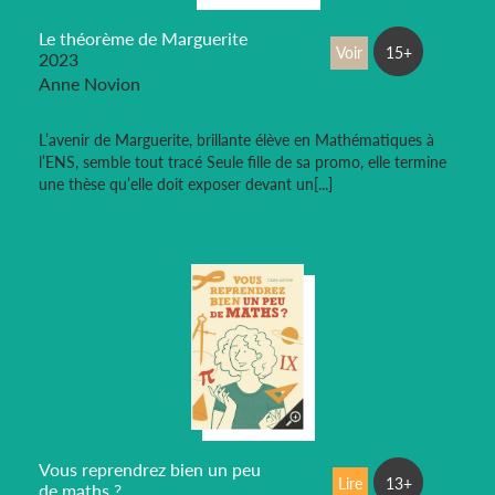
Le théorème de Marguerite
Voir
15+
2023
Anne Novion
L’avenir de Marguerite, brillante élève en Mathématiques à
l’ENS, semble tout tracé Seule fille de sa promo, elle termine
une thèse qu’elle doit exposer devant un[...]
Vous reprendrez bien un peu
Lire
13+
de maths ?