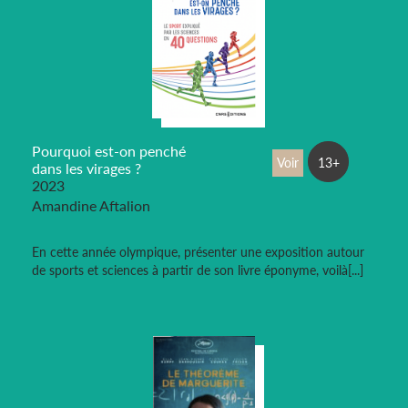
Pourquoi est-on penché
Voir
13+
dans les virages ?
2023
Amandine Aftalion
En cette année olympique, présenter une exposition autour
de sports et sciences à partir de son livre éponyme, voilà[...]