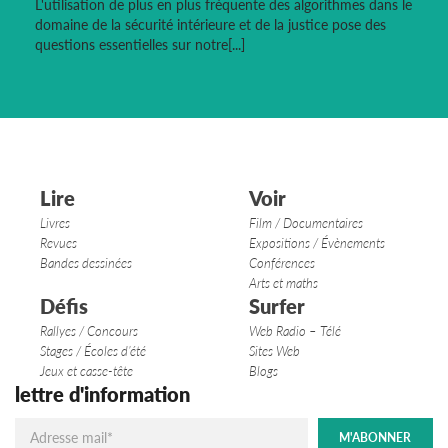
L'utilisation de plus en plus fréquente des algorithmes dans le
domaine de la sécurité intérieure et de la justice pose des
questions essentielles sur notre[...]
Lire
Voir
Livres
Film / Documentaires
Revues
Expositions / Évènements
Bandes dessinées
Conférences
Arts et maths
Défis
Surfer
Rallyes / Concours
Web Radio – Télé
Stages / Écoles d’été
Sites Web
Jeux et casse-tête
Blogs
lettre d'information