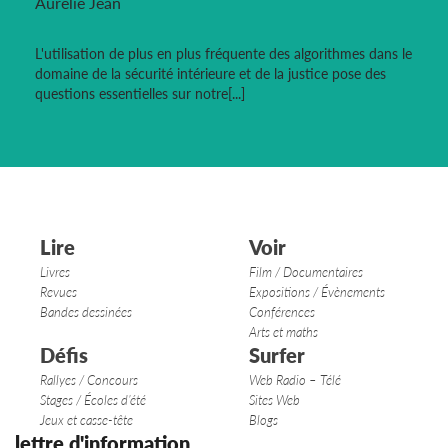
Aurélie Jean
L'utilisation de plus en plus fréquente des algorithmes dans le
domaine de la sécurité intérieure et de la justice pose des
questions essentielles sur notre[...]
Lire
Voir
Livres
Film / Documentaires
Revues
Expositions / Évènements
Bandes dessinées
Conférences
Arts et maths
Défis
Surfer
Rallyes / Concours
Web Radio – Télé
Stages / Écoles d’été
Sites Web
Jeux et casse-tête
Blogs
lettre d'information