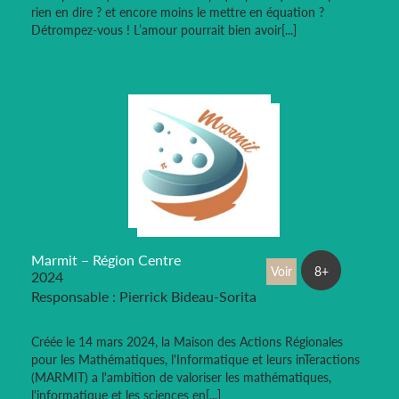
rien en dire ? et encore moins le mettre en équation ?
Détrompez-vous ! L’amour pourrait bien avoir[...]
Marmit – Région Centre
Voir
8+
2024
Responsable : Pierrick Bideau-Sorita
Créée le 14 mars 2024, la Maison des Actions Régionales
pour les Mathématiques, l'Informatique et leurs inTeractions
(MARMIT) a l'ambition de valoriser les mathématiques,
l'informatique et les sciences en[...]