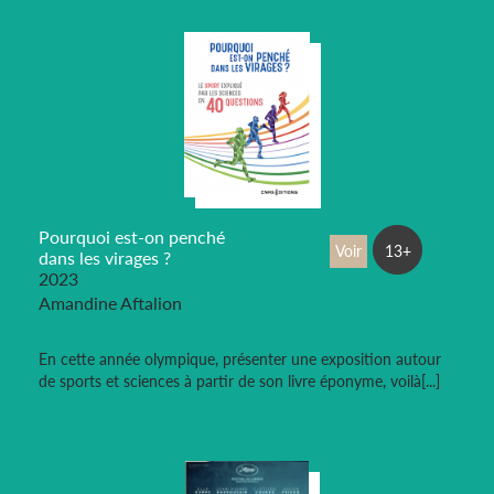
Pourquoi est-on penché
Voir
13+
dans les virages ?
2023
Amandine Aftalion
En cette année olympique, présenter une exposition autour
de sports et sciences à partir de son livre éponyme, voilà[...]