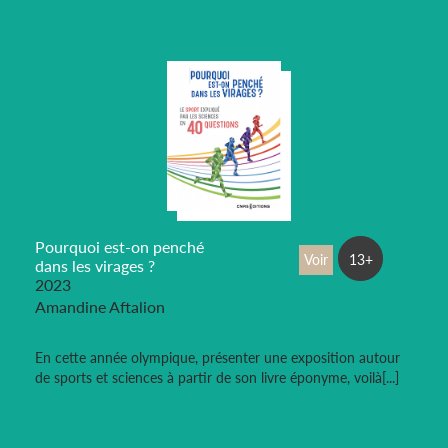
Pourquoi est-on penché
Voir
13+
dans les virages ?
2023
Amandine Aftalion
En cette année olympique, présenter une exposition autour
de sports et sciences à partir de son livre éponyme, voilà[...]