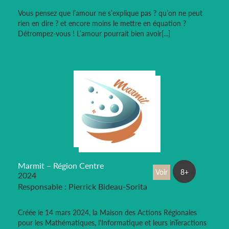
Vous pensez que l’amour ne s’explique pas ? qu’on ne peut
rien en dire ? et encore moins le mettre en équation ?
Détrompez-vous ! L’amour pourrait bien avoir[...]
Marmit – Région Centre
Voir
8+
2024
Responsable : Pierrick Bideau-Sorita
Créée le 14 mars 2024, la Maison des Actions Régionales
pour les Mathématiques, l'Informatique et leurs inTeractions