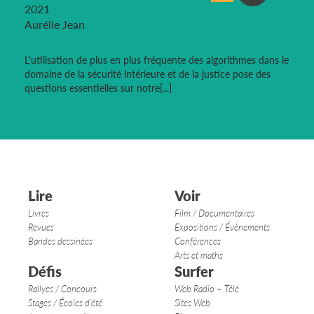
2021
Aurélie Jean
L'utilisation de plus en plus fréquente des algorithmes dans le
domaine de la sécurité intérieure et de la justice pose des
questions essentielles sur notre[...]
Lire
Voir
Livres
Film / Documentaires
Revues
Expositions / Évènements
Bandes dessinées
Conférences
Arts et maths
Défis
Surfer
Rallyes / Concours
Web Radio – Télé
Stages / Écoles d’été
Sites Web