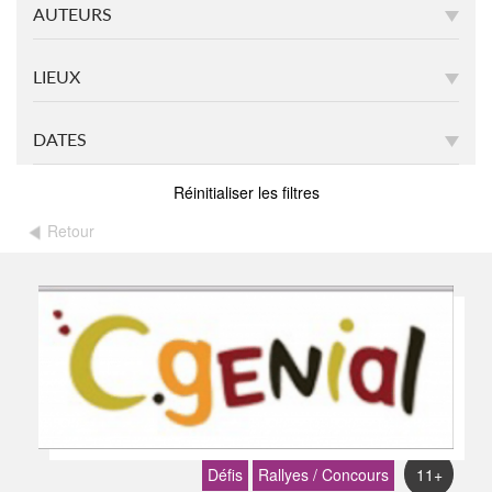
AUTEURS
LIEUX
DATES
Réinitialiser les filtres
Retour
Défis
Rallyes / Concours
11+