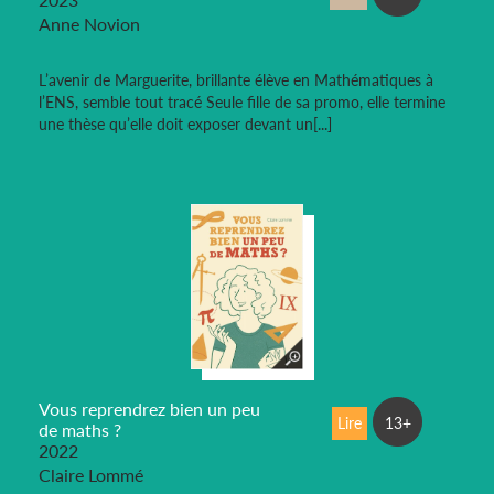
Anne Novion
L’avenir de Marguerite, brillante élève en Mathématiques à
l’ENS, semble tout tracé Seule fille de sa promo, elle termine
une thèse qu’elle doit exposer devant un[...]
Vous reprendrez bien un peu
Lire
13+
de maths ?
2022
Claire Lommé