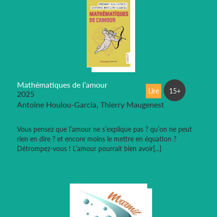
Mathématiques de l’amour
Lire
15+
2025
Antoine Houlou-Garcia, Thierry Maugenest
Vous pensez que l’amour ne s’explique pas ? qu’on ne peut
rien en dire ? et encore moins le mettre en équation ?
Détrompez-vous ! L’amour pourrait bien avoir[...]