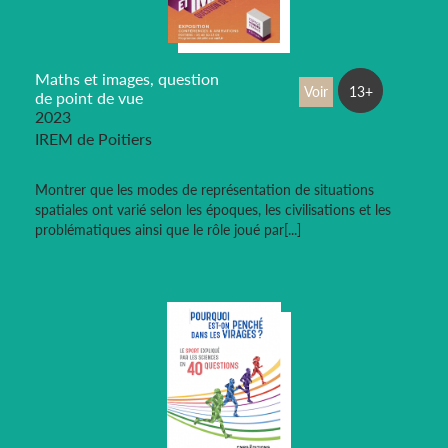
Maths et images, question
Voir
13+
de point de vue
2023
IREM de Poitiers
Montrer que les modes de représentation de situations
spatiales ont varié selon les époques, les civilisations et les
problématiques ainsi que le rôle joué par[...]