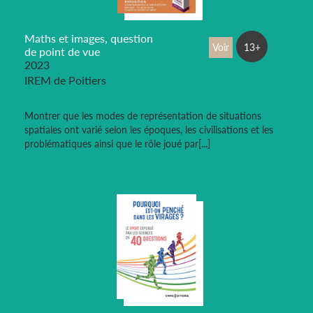
Maths et images, question
Voir
13+
de point de vue
2023
IREM de Poitiers
Montrer que les modes de représentation de situations
spatiales ont varié selon les époques, les civilisations et les
problématiques ainsi que le rôle joué par[...]