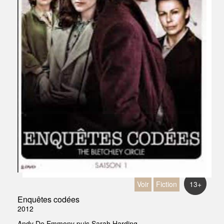
Voir
Fiction
13+
Enquêtes codées
2012
Andy De Emmony puis Sarah Harding