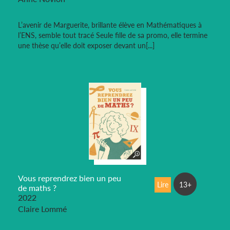
L’avenir de Marguerite, brillante élève en Mathématiques à
l’ENS, semble tout tracé Seule fille de sa promo, elle termine
une thèse qu’elle doit exposer devant un[...]
Vous reprendrez bien un peu
Lire
13+
de maths ?
2022
Claire Lommé