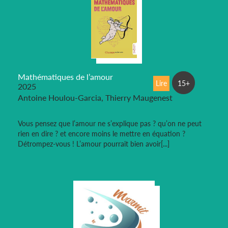
Mathématiques de l’amour
Lire
15+
2025
Antoine Houlou-Garcia, Thierry Maugenest
Vous pensez que l’amour ne s’explique pas ? qu’on ne peut
rien en dire ? et encore moins le mettre en équation ?
Détrompez-vous ! L’amour pourrait bien avoir[...]