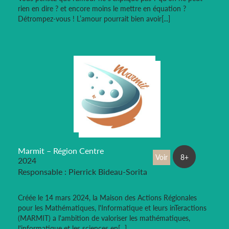
rien en dire ? et encore moins le mettre en équation ?
Détrompez-vous ! L’amour pourrait bien avoir[...]
Marmit – Région Centre
Voir
8+
2024
Responsable : Pierrick Bideau-Sorita
Créée le 14 mars 2024, la Maison des Actions Régionales
pour les Mathématiques, l'Informatique et leurs inTeractions
(MARMIT) a l'ambition de valoriser les mathématiques,
l'informatique et les sciences en[...]