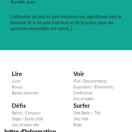
Aurélie Jean
L'utilisation de plus en plus fréquente des algorithmes dans le
domaine de la sécurité intérieure et de la justice pose des
questions essentielles sur notre[...]
Lire
Voir
Livres
Film / Documentaires
Revues
Expositions / Évènements
Bandes dessinées
Conférences
Arts et maths
Défis
Surfer
Rallyes / Concours
Web Radio – Télé
Stages / Écoles d’été
Sites Web
Jeux et casse-tête
Blogs
lettre d'information