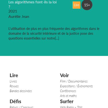
Les algorithmes font-ils la loi
Lire
15+
?
2021
Aurélie Jean
L'utilisation de plus en plus fréquente des algorithmes dans le
domaine de la sécurité intérieure et de la justice pose des
questions essentielles sur notre[...]
Lire
Voir
Livres
Film / Documentaires
Revues
Expositions / Évènements
Bandes dessinées
Conférences
Arts et maths
Défis
Surfer
Rallyes / Concours
Web Radio – Télé