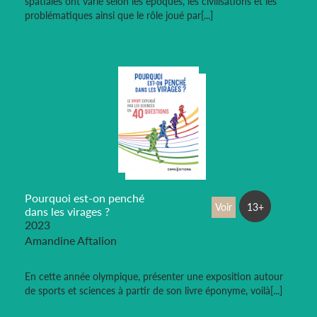
spatiales ont varié selon les époques, les civilisations et les
problématiques ainsi que le rôle joué par[...]
Pourquoi est-on penché
Voir
13+
dans les virages ?
2023
Amandine Aftalion
En cette année olympique, présenter une exposition autour
de sports et sciences à partir de son livre éponyme, voilà[...]