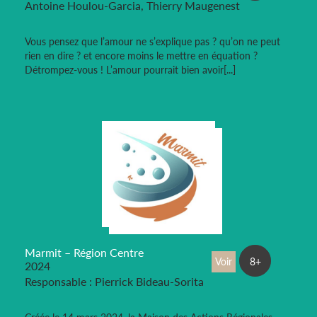
Antoine Houlou-Garcia, Thierry Maugenest
Vous pensez que l’amour ne s’explique pas ? qu’on ne peut
rien en dire ? et encore moins le mettre en équation ?
Détrompez-vous ! L’amour pourrait bien avoir[...]
Marmit – Région Centre
Voir
8+
2024
Responsable : Pierrick Bideau-Sorita