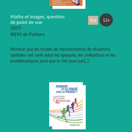
Maths et images, question
Voir
13+
de point de vue
2023
IREM de Poitiers
Montrer que les modes de représentation de situations
spatiales ont varié selon les époques, les civilisations et les
problématiques ainsi que le rôle joué par[...]