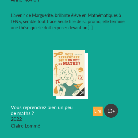
L’avenir de Marguerite, brillante élève en Mathématiques à
l’ENS, semble tout tracé Seule fille de sa promo, elle termine
une thèse qu’elle doit exposer devant un[...]
Vous reprendrez bien un peu
Lire
13+
de maths ?
2022
Claire Lommé