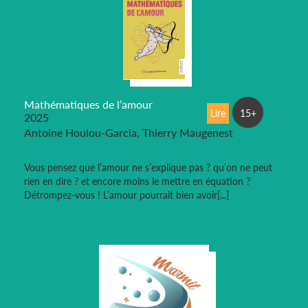
Mathématiques de l’amour
Lire
15+
2025
Antoine Houlou-Garcia, Thierry Maugenest
Vous pensez que l’amour ne s’explique pas ? qu’on ne peut
rien en dire ? et encore moins le mettre en équation ?
Détrompez-vous ! L’amour pourrait bien avoir[...]