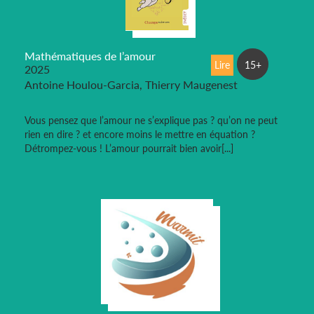
Mathématiques de l’amour
Lire
15+
2025
Antoine Houlou-Garcia, Thierry Maugenest
Vous pensez que l’amour ne s’explique pas ? qu’on ne peut
rien en dire ? et encore moins le mettre en équation ?
Détrompez-vous ! L’amour pourrait bien avoir[...]