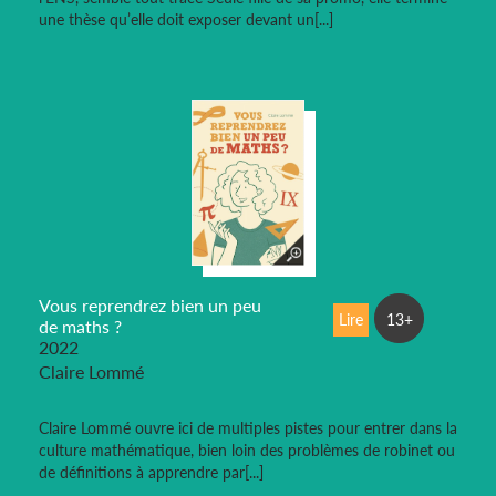
une thèse qu’elle doit exposer devant un[...]
Vous reprendrez bien un peu
Lire
13+
de maths ?
2022
Claire Lommé
Claire Lommé ouvre ici de multiples pistes pour entrer dans la
culture mathématique, bien loin des problèmes de robinet ou
de définitions à apprendre par[...]