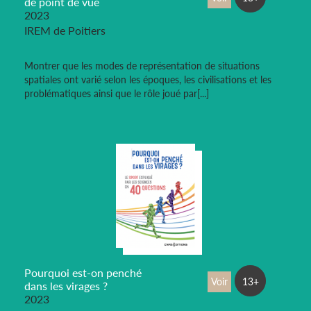
de point de vue
2023
IREM de Poitiers
Montrer que les modes de représentation de situations
spatiales ont varié selon les époques, les civilisations et les
problématiques ainsi que le rôle joué par[...]
Pourquoi est-on penché
Voir
13+
dans les virages ?
2023