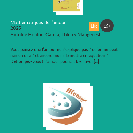
Mathématiques de l’amour
Lire
15+
2025
Antoine Houlou-Garcia, Thierry Maugenest
Vous pensez que l’amour ne s’explique pas ? qu’on ne peut
rien en dire ? et encore moins le mettre en équation ?
Détrompez-vous ! L’amour pourrait bien avoir[...]