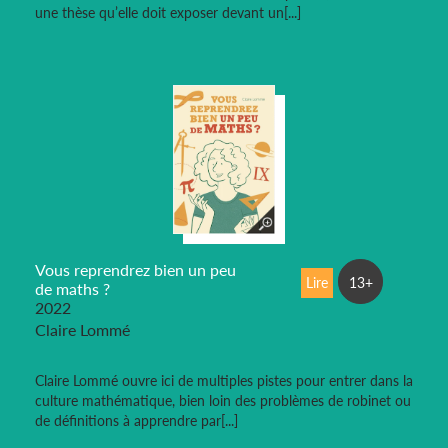
une thèse qu’elle doit exposer devant un[...]
Vous reprendrez bien un peu
Lire
13+
de maths ?
2022
Claire Lommé
Claire Lommé ouvre ici de multiples pistes pour entrer dans la
culture mathématique, bien loin des problèmes de robinet ou
de définitions à apprendre par[...]