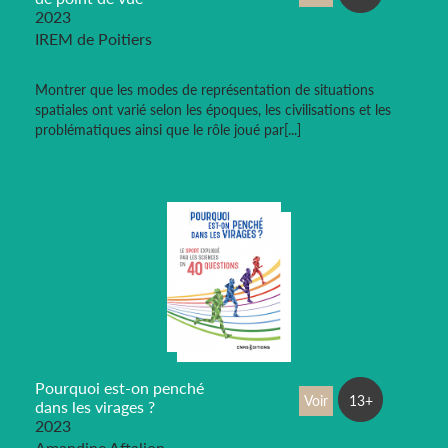
2023
IREM de Poitiers
Montrer que les modes de représentation de situations
spatiales ont varié selon les époques, les civilisations et les
problématiques ainsi que le rôle joué par[...]
Pourquoi est-on penché
Voir
13+
dans les virages ?
2023
Amandine Aftalion