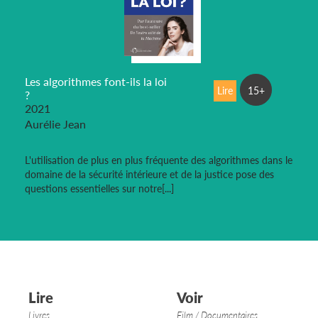
Les algorithmes font-ils la loi
Lire
15+
?
2021
Aurélie Jean
L'utilisation de plus en plus fréquente des algorithmes dans le
domaine de la sécurité intérieure et de la justice pose des
questions essentielles sur notre[...]
Lire
Voir
Livres
Film / Documentaires