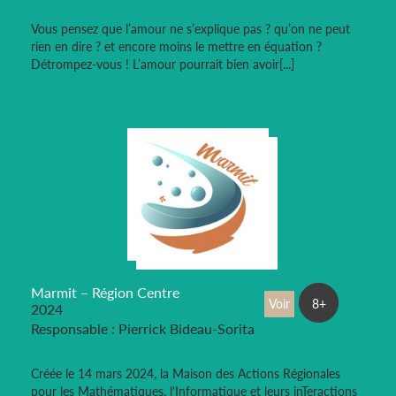
Vous pensez que l’amour ne s’explique pas ? qu’on ne peut
rien en dire ? et encore moins le mettre en équation ?
Détrompez-vous ! L’amour pourrait bien avoir[...]
Marmit – Région Centre
Voir
8+
2024
Responsable : Pierrick Bideau-Sorita
Créée le 14 mars 2024, la Maison des Actions Régionales
pour les Mathématiques, l'Informatique et leurs inTeractions