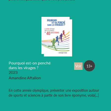
Pourquoi est-on penché
Voir
13+
dans les virages ?
2023
Amandine Aftalion
En cette année olympique, présenter une exposition autour
de sports et sciences à partir de son livre éponyme, voilà[...]