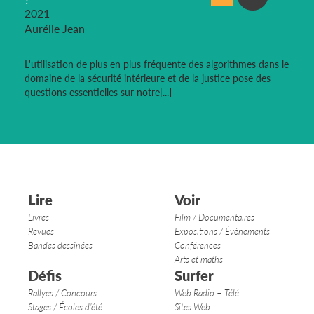
2021
Aurélie Jean
L'utilisation de plus en plus fréquente des algorithmes dans le
domaine de la sécurité intérieure et de la justice pose des
questions essentielles sur notre[...]
Lire
Voir
Livres
Film / Documentaires
Revues
Expositions / Évènements
Bandes dessinées
Conférences
Arts et maths
Défis
Surfer
Rallyes / Concours
Web Radio – Télé
Stages / Écoles d’été
Sites Web