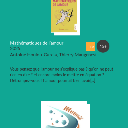
Mathématiques de l’amour
Lire
15+
2025
Antoine Houlou-Garcia, Thierry Maugenest
Vous pensez que l’amour ne s’explique pas ? qu’on ne peut
rien en dire ? et encore moins le mettre en équation ?
Détrompez-vous ! L’amour pourrait bien avoir[...]