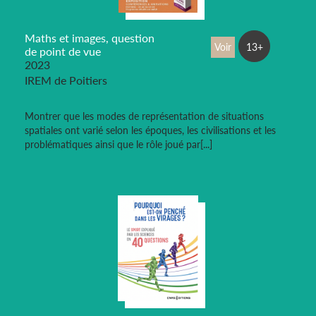
Maths et images, question
Voir
13+
de point de vue
2023
IREM de Poitiers
Montrer que les modes de représentation de situations
spatiales ont varié selon les époques, les civilisations et les
problématiques ainsi que le rôle joué par[...]