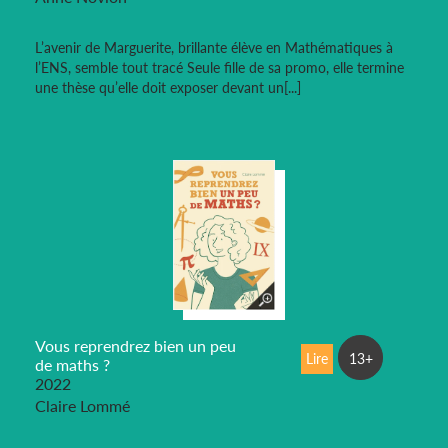
L’avenir de Marguerite, brillante élève en Mathématiques à
l’ENS, semble tout tracé Seule fille de sa promo, elle termine
une thèse qu’elle doit exposer devant un[...]
Vous reprendrez bien un peu
Lire
13+
de maths ?
2022
Claire Lommé