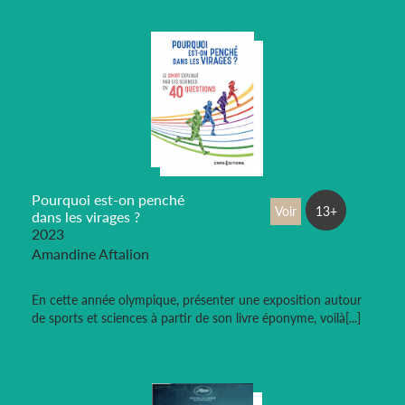
Pourquoi est-on penché
Voir
13+
dans les virages ?
2023
Amandine Aftalion
En cette année olympique, présenter une exposition autour
de sports et sciences à partir de son livre éponyme, voilà[...]