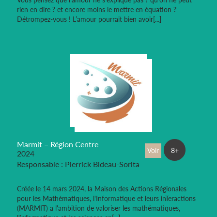
rien en dire ? et encore moins le mettre en équation ?
Détrompez-vous ! L’amour pourrait bien avoir[...]
Marmit – Région Centre
Voir
8+
2024
Responsable : Pierrick Bideau-Sorita
Créée le 14 mars 2024, la Maison des Actions Régionales
pour les Mathématiques, l'Informatique et leurs inTeractions
(MARMIT) a l'ambition de valoriser les mathématiques,