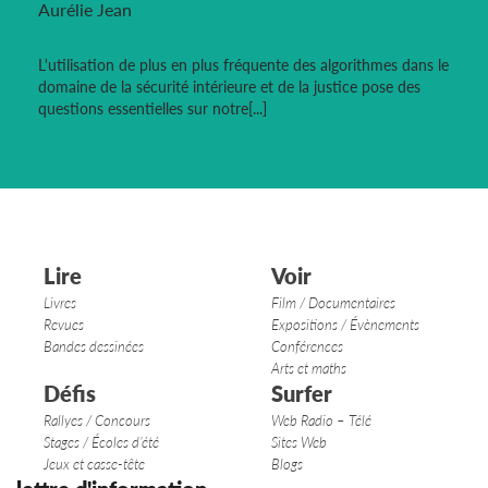
Aurélie Jean
L'utilisation de plus en plus fréquente des algorithmes dans le
domaine de la sécurité intérieure et de la justice pose des
questions essentielles sur notre[...]
Lire
Voir
Livres
Film / Documentaires
Revues
Expositions / Évènements
Bandes dessinées
Conférences
Arts et maths
Défis
Surfer
Rallyes / Concours
Web Radio – Télé
Stages / Écoles d’été
Sites Web
Jeux et casse-tête
Blogs