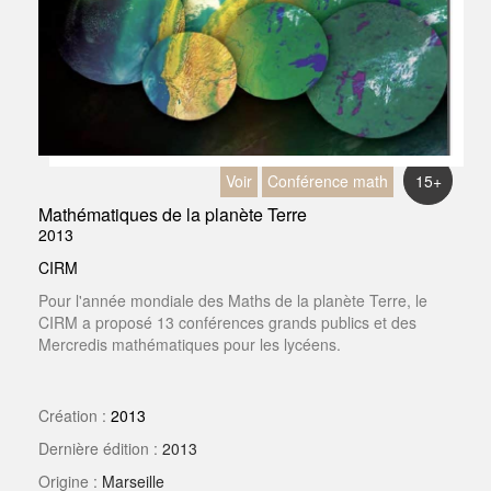
Voir
Conférence math
15+
Mathématiques de la planète Terre
2013
CIRM
Pour l'année mondiale des Maths de la planète Terre, le
CIRM a proposé 13 conférences grands publics et des
Mercredis mathématiques pour les lycéens.
Création :
2013
Dernière édition :
2013
Origine :
Marseille