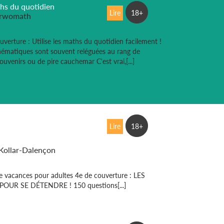
hs du quotidien
Lire
18+
rwomath
uverture : Utilise les maths du quotidien facilement !
ématiques sont souvent reléguées au rang de
ouvenirs ou de pire cauchemar C'est vrai,[...]
ances avec
Lire
18+
rwomath
 Kollar-Dalençon
e vacances pour adultes 4e de couverture : LES
OUR SE DÉTENDRE ! 150 questions[...]