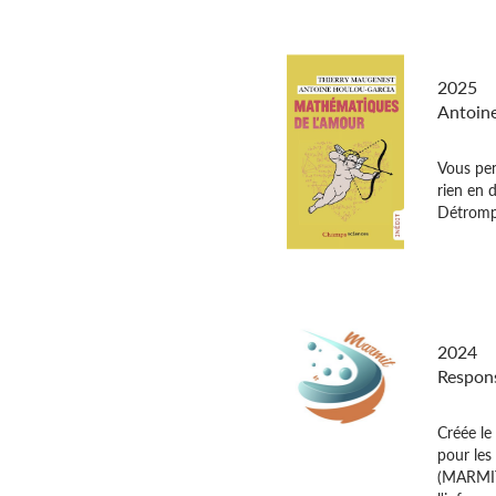
Mathém
2025
Antoin
Vous pen
rien en 
Détrompe
Marmit
2024
Respons
Créée le
pour les
(MARMIT)