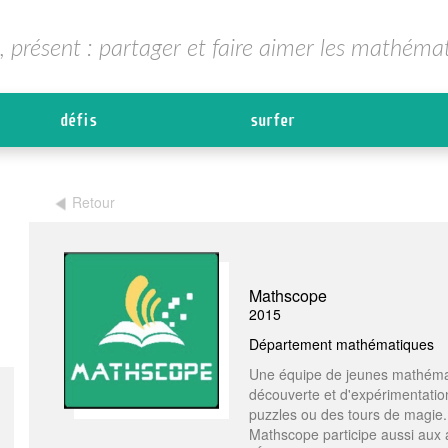
, présent : partager et faire aimer les mathéma
défis
surfer
Retour
Mathscope
2015
Département mathématiques
Une équipe de jeunes mathémati
découverte et d'expérimentatio
puzzles ou des tours de magie.
Mathscope participe aussi aux at