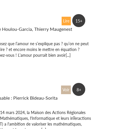
atiques de l’amour
Lire
15+
e Houlou-Garcia, Thierry Maugenest
sez que l’amour ne s’explique pas ? qu’on ne peut
dire ? et encore moins le mettre en équation ?
z-vous ! L’amour pourrait bien avoir[...]
 – Région Centre
Voir
8+
able : Pierrick Bideau-Sorita
 14 mars 2024, la Maison des Actions Régionales
 Mathématiques, l'Informatique et leurs inTeractions
 a l'ambition de valoriser les mathématiques,