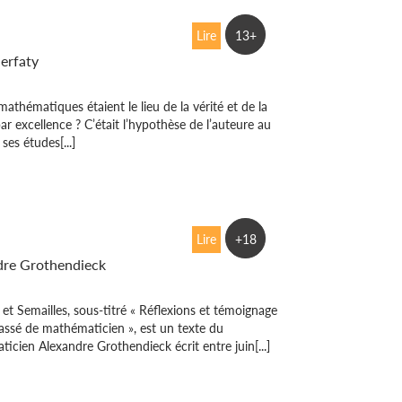
ations personnelles
Lire
13+
Serfaty
 mathématiques étaient le lieu de la vérité et de la
ar excellence ? C’était l’hypothèse de l’auteure au
 ses études[...]
s et semailles
Lire
+18
dre Grothendieck
 et Semailles, sous-titré « Réflexions et témoignage
assé de mathématicien », est un texte du
icien Alexandre Grothendieck écrit entre juin[...]