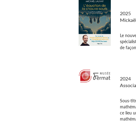
L’équat
souris
2025
Mickaë
Le nouve
spécialis
de façon
Musée 
2024
Associa
Sous-tit
mathéma
ce lieu 
mathémat