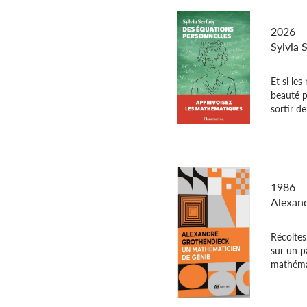
Des équ
2026
Sylvia 
Et si les
beauté p
sortir de
Récolte
1986
Alexan
Récoltes
sur un p
mathémat