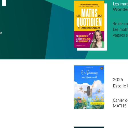
Les mat
Wonde
4e de co
Les math
e
vagues s
En vac
Wonde
2025
Estelle
Cahier d
MATHS P