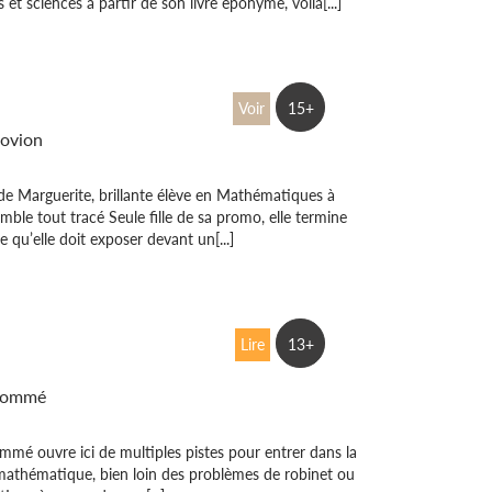
 et sciences à partir de son livre éponyme, voilà[...]
orème de Marguerite
Voir
15+
ovion
 de Marguerite, brillante élève en Mathématiques à
emble tout tracé Seule fille de sa promo, elle termine
e qu’elle doit exposer devant un[...]
prendrez bien un peu
Lire
13+
s ?
 Lommé
ommé ouvre ici de multiples pistes pour entrer dans la
mathématique, bien loin des problèmes de robinet ou