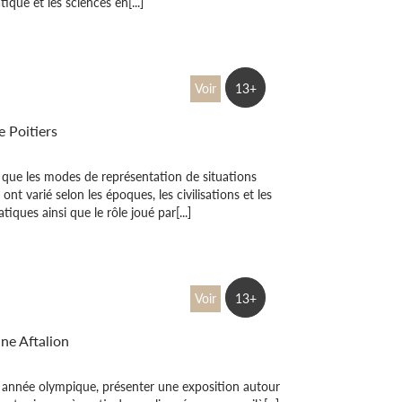
tique et les sciences en[...]
t images, question
Voir
13+
t de vue
 Poitiers
que les modes de représentation de situations
 ont varié selon les époques, les civilisations et les
iques ainsi que le rôle joué par[...]
oi est-on penché
Voir
13+
s virages ?
ne Aftalion
 année olympique, présenter une exposition autour