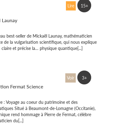
ion de la chauve-
Lire
15+
l Launay
au best-seller de Mickaël Launay, mathématicien
te de la vulgarisation scientifique, qui nous explique
 claire et précise la… physique quantique[...]
Fermat
Voir
3+
tion Fermat Science
re : Voyage au coeur du patrimoine et des
tiques Situé à Beaumont-de-Lomagne (Occitanie),
unique rend hommage à Pierre de Fermat, célèbre
icien du[...]