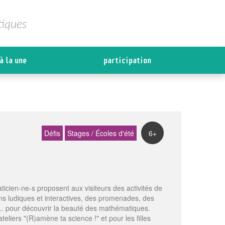
tiques
à la une
participation
Défis
Stages / Écoles d'été
6+
cien-ne-s proposent aux visiteurs des activités de
ns ludiques et interactives, des promenades, des
.. pour découvrir la beauté des mathématiques.
eliers "(R)amène ta science !" et pour les filles