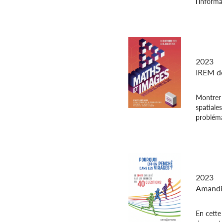
l'informa
Maths e
de poin
2023
IREM de
Montrer 
spatiales
problémat
Pourqu
dans le
2023
Amandi
En cette