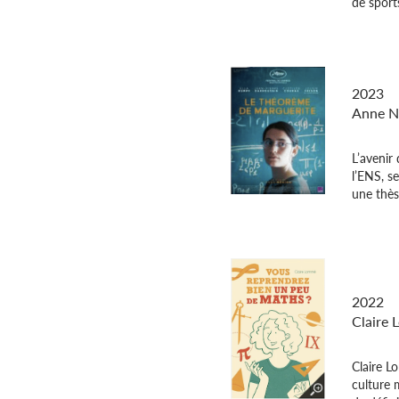
de sports
Le thé
2023
Anne N
L’avenir
l’ENS, s
une thès
Vous re
de math
2022
Claire
Claire L
culture 