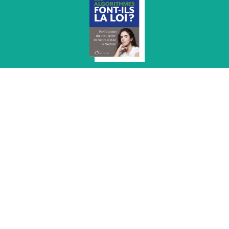
Les algorithmes font-ils la loi
Lire
15+
?
2021
Aurélie Jean
L'utilisation de plus en plus fréquente des algorithmes dans le
domaine de la sécurité intérieure et de la justice pose des
questions essentielles sur notre[...]