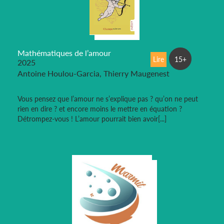
Mathématiques de l’amour
Lire
15+
2025
Antoine Houlou-Garcia, Thierry Maugenest
Vous pensez que l’amour ne s’explique pas ? qu’on ne peut
rien en dire ? et encore moins le mettre en équation ?
Détrompez-vous ! L’amour pourrait bien avoir[...]