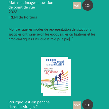
Maths et images, question
Voir
13+
de point de vue
2023
IREM de Poitiers
Montrer que les modes de représentation de situations
spatiales ont varié selon les époques, les civilisations et les
problématiques ainsi que le rôle joué par[...]
Pourquoi est-on penché
Voir
13+
dans les virages ?