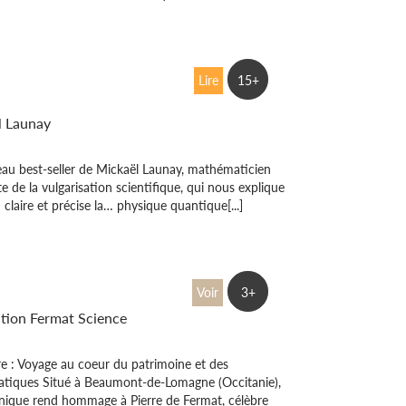
ion de la chauve-
Lire
15+
l Launay
au best-seller de Mickaël Launay, mathématicien
te de la vulgarisation scientifique, qui nous explique
 claire et précise la… physique quantique[...]
Fermat
Voir
3+
tion Fermat Science
re : Voyage au coeur du patrimoine et des
tiques Situé à Beaumont-de-Lomagne (Occitanie),
unique rend hommage à Pierre de Fermat, célèbre