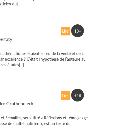
icien du[...]
ations personnelles
Lire
13+
Serfaty
 mathématiques étaient le lieu de la vérité et de la
ar excellence ? C’était l’hypothèse de l’auteure au
 ses études[...]
s et semailles
Lire
+18
dre Grothendieck
 et Semailles, sous-titré « Réflexions et témoignage
assé de mathématicien », est un texte du