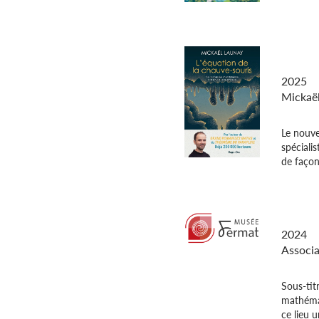
L’équat
souris
2025
Mickaë
Le nouve
spécialis
de façon
Musée 
2024
Associa
Sous-tit
mathéma
ce lieu 