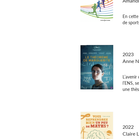
Amandi
En cette
de sports
Le thé
2023
Anne N
L’avenir
l’ENS, s
une thès
Vous re
de math
2022
Claire