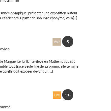
ne Aftalion
 année olympique, présenter une exposition autour
 et sciences à partir de son livre éponyme, voilà[...]
orème de Marguerite
Voir
15+
ovion
 de Marguerite, brillante élève en Mathématiques à
emble tout tracé Seule fille de sa promo, elle termine
e qu’elle doit exposer devant un[...]
prendrez bien un peu
Lire
13+
s ?
 Lommé