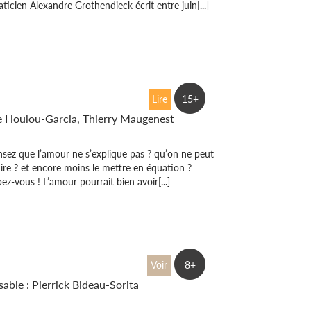
icien Alexandre Grothendieck écrit entre juin[...]
atiques de l’amour
Lire
15+
e Houlou-Garcia, Thierry Maugenest
sez que l’amour ne s’explique pas ? qu’on ne peut
dire ? et encore moins le mettre en équation ?
z-vous ! L’amour pourrait bien avoir[...]
 – Région Centre
Voir
8+
able : Pierrick Bideau-Sorita