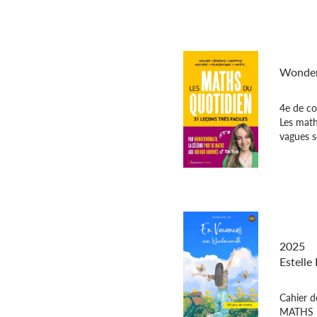
m
Les mat
Wonde
4e de co
Les math
e
vagues s
En vac
Wonde
2025
Estelle
Cahier d
MATHS P