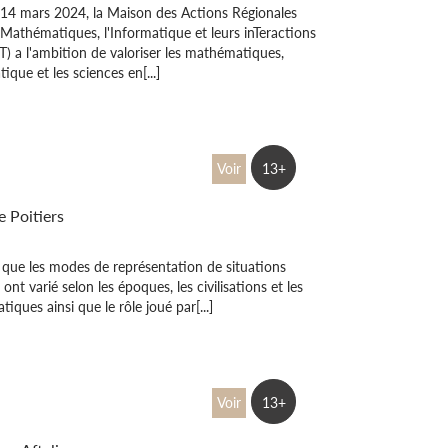
 14 mars 2024, la Maison des Actions Régionales
 Mathématiques, l'Informatique et leurs inTeractions
 a l'ambition de valoriser les mathématiques,
tique et les sciences en[...]
t images, question
Voir
13+
t de vue
 Poitiers
que les modes de représentation de situations
 ont varié selon les époques, les civilisations et les
iques ainsi que le rôle joué par[...]
oi est-on penché
Voir
13+
s virages ?