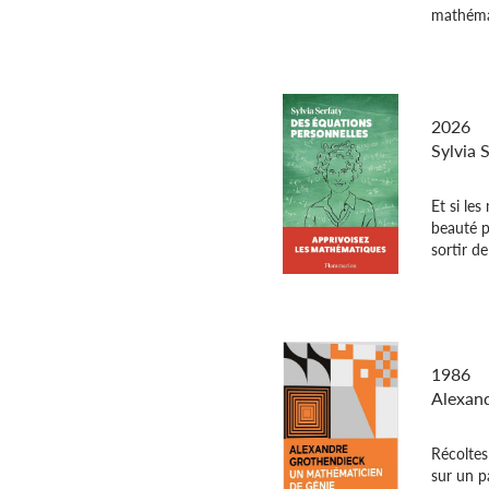
mathémat
Des équ
2026
Sylvia 
Et si les
beauté p
sortir de
Récolte
1986
Alexan
Récoltes
sur un p