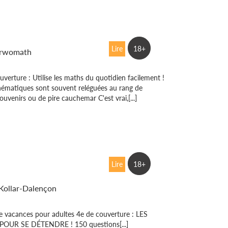
hs du quotidien
Lire
18+
rwomath
uverture : Utilise les maths du quotidien facilement !
ématiques sont souvent reléguées au rang de
ouvenirs ou de pire cauchemar C'est vrai,[...]
ances avec
Lire
18+
rwomath
 Kollar-Dalençon
e vacances pour adultes 4e de couverture : LES
OUR SE DÉTENDRE ! 150 questions[...]