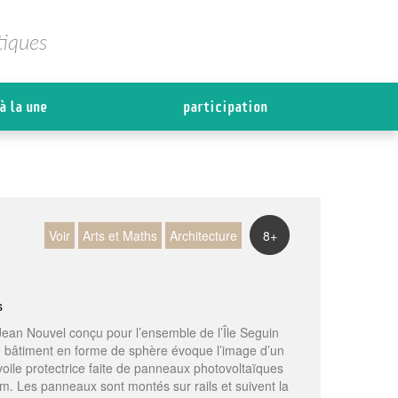
tiques
à la une
participation
Voir
Arts et Maths
Architecture
8+
s
Jean Nouvel conçu pour l’ensemble de l’Île Seguin
, le bâtiment en forme de sphère évoque l’image d’un
oile protectrice faite de panneaux photovoltaïques
ium. Les panneaux sont montés sur rails et suivent la