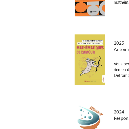
mathémat
Mathém
2025
Antoin
Vous pen
rien en 
Détrompe
Marmit
2024
Respons